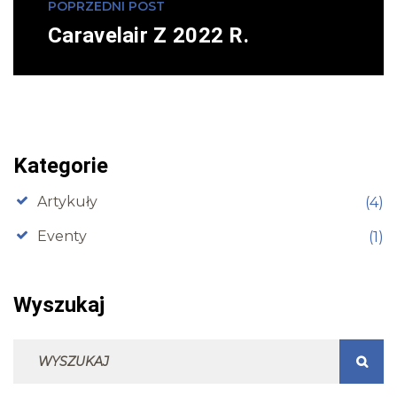
POPRZEDNI POST
Caravelair Z 2022 R.
Kategorie
Artykuły
(4)
Eventy
(1)
Wyszukaj
Wyszukaj
WYSZ